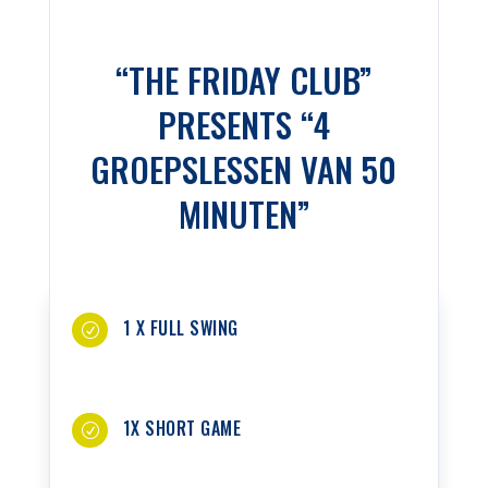
“THE FRIDAY CLUB”
PRESENTS “4
GROEPSLESSEN VAN 50
MINUTEN”
1 X FULL SWING
R
1X SHORT GAME
R